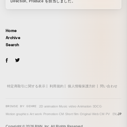
Direction, Produce を担当しました。
Home
Archive
Search
特定商取引に関する表示
利用規約
個人情報保護方針
問い合わせ
BROWSE BY GENRE
2D animation
·
Music video
·
Animation
·
3DCG
·
EN
/
JP
Motion graphics
·
Art work
·
Promotion
·
CM
·
Short film
·
Original
·
Web CM
·
PV
Copyright © 2026 BNN, Inc. All Rights Reserved.