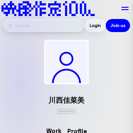
Login
Join us
川西佳菜美
unverified
Work
Profile