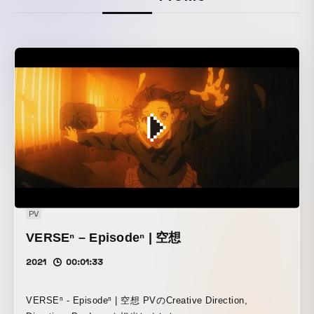
PV
VERSEⁿ – Episodeⁿ | 空想
2021
00:01:33
VERSEⁿ - Episodeⁿ | 空想 PVのCreative Direction,