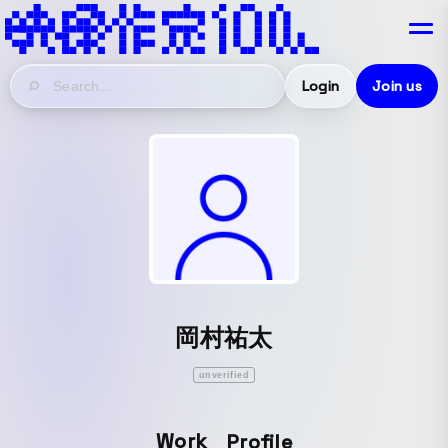
Login
Join us
岡村祐太
unverified
Work
Profile