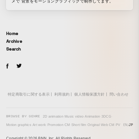
メで 背景をモーショングラフィックで制作してます。
Home
Archive
Search
特定商取引に関する表示
利用規約
個人情報保護方針
問い合わせ
BROWSE BY GENRE
2D animation
·
Music video
·
Animation
·
3DCG
·
EN
/
JP
Motion graphics
·
Art work
·
Promotion
·
CM
·
Short film
·
Original
·
Web CM
·
PV
Copyright © 2026 BNN, Inc. All Rights Reserved.