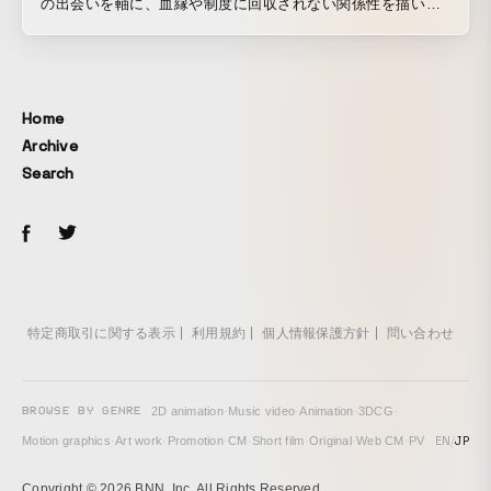
の出会いを軸に、血縁や制度に回収されない関係性を描いた
ドラマ。夜の街や日常の反復的な風景を通して、二人が共有
していく時間と距離の推移を丁寧に追い、「母性」や「家
族」という概念が孕む曖昧さを浮かび上がらせていく。選択
と喪失を抱えた人間が、それでもなお生き続けることの可能
Home
性を見つめた作品です。 主演：澁谷 麻美、高村 夢叶。脚
Archive
本：伊藤希紗 企画・監督・編集を担当。
Search
特定商取引に関する表示
利用規約
個人情報保護方針
問い合わせ
BROWSE BY GENRE
2D animation
·
Music video
·
Animation
·
3DCG
·
EN
/
JP
Motion graphics
·
Art work
·
Promotion
·
CM
·
Short film
·
Original
·
Web CM
·
PV
Copyright © 2026 BNN, Inc. All Rights Reserved.