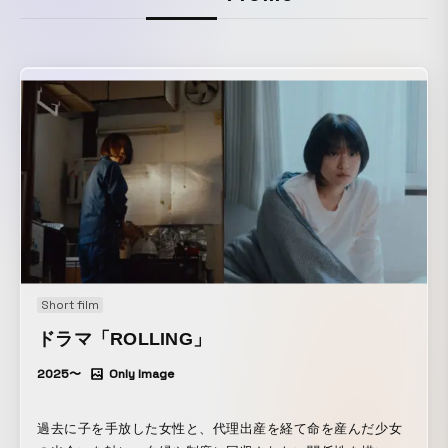
Short film
ドラマ「ROLLING」
2025〜
Only Image
過去に子を手放した女性と、代理出産を経て命を産んだ少女