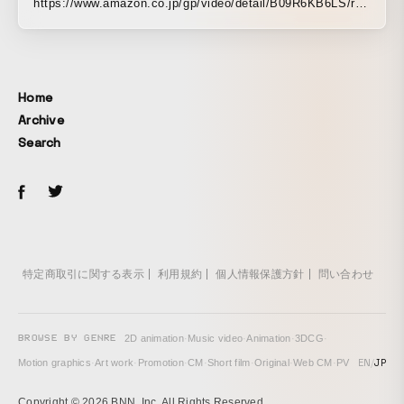
https://www.amazon.co.jp/gp/video/detail/B09R6KB6LS/ref
=atv_dp_share_cu_r ■概要 新人監督として心霊ドキュメン
タリーを撮影している桂木シンの元に奇妙な動画が送られて
来たことから、やがて封じ込められていた忌まわしい過去が
明らかになり、シンを追い詰めていく…。 先の読めない物語
Home
の展開と人気心霊ディレクターやアシスタントが大挙して出
Archive
演したことで、大きな反響を呼んだ「心霊マスターテープ」
Search
シリーズの外伝的作品。 監督は、異色のホラードキュメンタ
リー「心霊×カルト×アウトロー」をはじめ、ミュージックビ
デオなど、ジャンルを問わず幅広く活動中の映像作家・谷口
猛。
特定商取引に関する表示
利用規約
個人情報保護方針
問い合わせ
BROWSE BY GENRE
2D animation
·
Music video
·
Animation
·
3DCG
·
EN
/
JP
Motion graphics
·
Art work
·
Promotion
·
CM
·
Short film
·
Original
·
Web CM
·
PV
Copyright © 2026 BNN, Inc. All Rights Reserved.