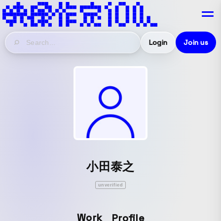
Login
Join us
小田泰之
unverified
Work
Profile