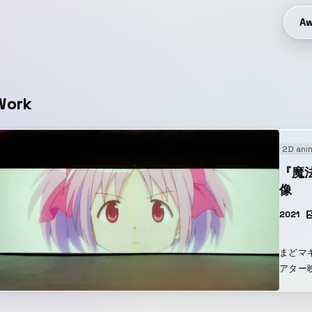
Aw
Work
2D ani
『魔
像
2021
まどマ
アター
構築し
ックな