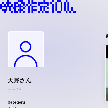
天野さん
unverified
Category