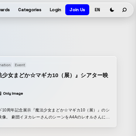
ards
Categories
Login
Join Us
EN
mation
Event
法少女まどか☆マギカ10（展）』シアター映
Only Image
ギ10周年記念展示『魔法少女まどか☆マギカ10（展）』のシ
映像。 劇団イヌカレーさんのシーンをA4Aのレオルさんに再
ていただきました。 魔女シーンを中心にモーショングラフィ
どさまざまな表現を駆使し 魔法少女たちがエモーショナルに