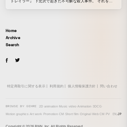
トレイラー』 下北沢で起きた不可解な殺人事件。 それを追
うジャーナリスト浅井は、新進気鋭の政治家、滝川が関与し
ていることを突き止める。 同時に『ダイダラボッチの仕業
だ』という噂をあちこちで聞くようになる。 そして『ダイダ
ラ』と呼ばれる過激派の集団、公安、暴力団などの抗争に巻
Home
き込まれていく。 サブカルの街、下北沢を舞台にした、悲し
Archive
くも激しい群像劇。
Search
特定商取引に関する表示
利用規約
個人情報保護方針
問い合わせ
BROWSE BY GENRE
2D animation
·
Music video
·
Animation
·
3DCG
·
EN
/
JP
Motion graphics
·
Art work
·
Promotion
·
CM
·
Short film
·
Original
·
Web CM
·
PV
Copyright © 2026 BNN, Inc. All Rights Reserved.