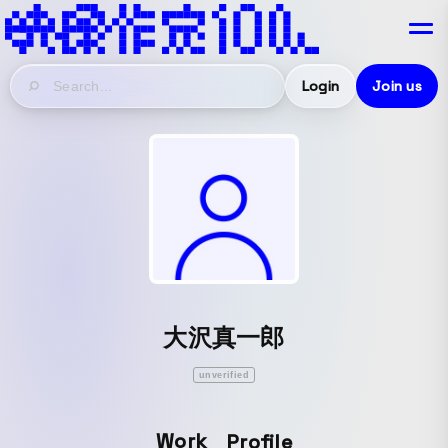
Login
Join us
大沢真一郎
unverified
Work
Profile