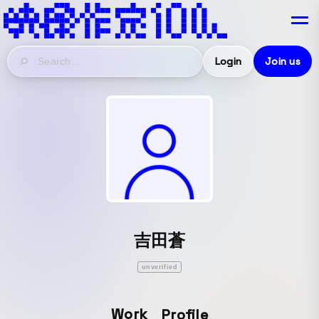
Login
Join us
吉田蒼
unverified
Work
Profile