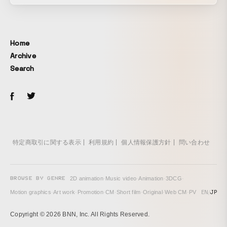
Home
Archive
Search
特定商取引に関する表示
利用規約
個人情報保護方針
問い合わせ
BROWSE BY GENRE
2D animation
·
Music video
·
Animation
·
3DCG
·
EN
/
JP
Motion graphics
·
Art work
·
Promotion
·
CM
·
Short film
·
Original
·
Web CM
·
PV
Copyright © 2026 BNN, Inc. All Rights Reserved.