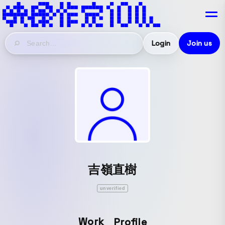
Login
Join us
吉嶺直樹
unverified
Work
Profile