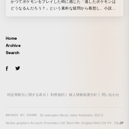
かつてポケモンをプレイした時に感じた「逃したポケモンは
どうなるんだろう？」という素朴な疑問から着想し、小説家
の北野勇作氏と共にジュブナイルとして制作した。秘密基地
のような遊びの中で出会った研究の端緒を描くことによっ
て、好奇心と探究心こそが世界を切り開く原動力だというメ
ッセージを子供たちへ伝えることを目標とした。
Home
Archive
Search
特定商取引に関する表示
利用規約
個人情報保護方針
問い合わせ
BROWSE BY GENRE
2D animation
·
Music video
·
Animation
·
3DCG
·
EN
/
JP
Motion graphics
·
Art work
·
Promotion
·
CM
·
Short film
·
Original
·
Web CM
·
PV