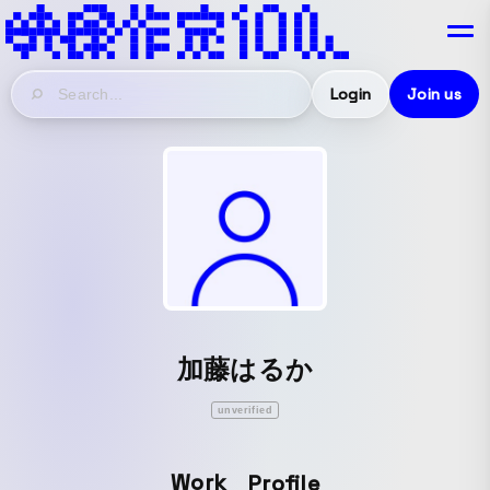
Login
Join us
加藤はるか
unverified
Work
Profile