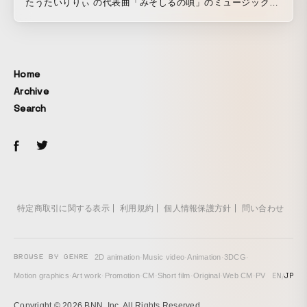
たうたいりりぃ の代表曲「みそしるの唄」のミュージックビ
デオ。 ゲスト出演者に石川浩司氏を迎え、日本のソウルフー
ドである味噌汁への感謝・食卓を囲む喜びを表現。
Home
Archive
Search
特定商取引に関する表示
利用規約
個人情報保護方針
問い合わせ
BROWSE BY GENRE
2D animation
·
Music video
·
Animation
·
3DCG
·
EN
/
JP
Motion graphics
·
Art work
·
Promotion
·
CM
·
Short film
·
Original
·
Web CM
·
PV
Copyright © 2026 BNN, Inc. All Rights Reserved.