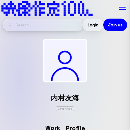
Login
Join us
内村友海
unverified
Work
Profile