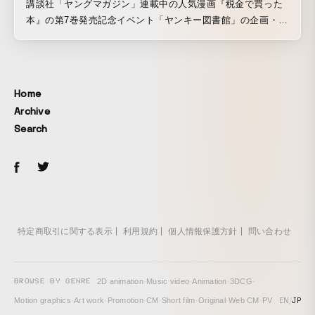
講談社「ヤングマガジン」連載中の人気漫画『税金で買った
本』の第7巻発売記念イベント「ヤンキー図書館」の企画・制
作を担当しました。 『税金で買った本』はヤンキーくんの図
書館お仕事漫画です。そこで、ド派手にデコレーションされ
たヤンキーなトラックの移動式図書館「ヤンキー図書館」を
制作。渋谷キャスト ガーデンにて新刊発売イベントを実施し
Home
ました。図書館になっているトラックの荷台に上がって、コ
Archive
ミックス全巻や関連書籍を借りて読書スペースで閲覧するこ
Search
とが可能になっており、第7巻を発売日前にフライングで読む
こともできました。 また、『税金で買った本』の物語に触れ
ることのできる特別展示も用意され、『税金で買った本』を
初めて知る来場者の方々も、イベントを目当てに訪れた作品
ファンの方々も、作品の世界観を楽しむことのできるイベン
トとなり、2日間で延べ1,360人の方に来場いただきました。
特定商取引に関する表示
利用規約
個人情報保護方針
問い合わせ
BROWSE BY GENRE
2D animation
·
Music video
·
Animation
·
3DCG
·
EN
/
JP
Motion graphics
·
Art work
·
Promotion
·
CM
·
Short film
·
Original
·
Web CM
·
PV