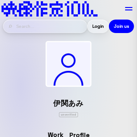
Login
Join us
伊関あみ
unverified
Work
Profile