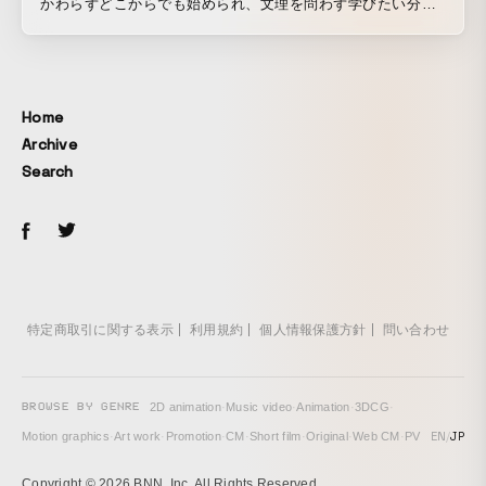
かわらずどこからでも始められ、文理を問わず学びたい分野
を1科目だけでも学ぶことができ、どこまでも究めて学べま
す。こうした特徴をふまえて、教育に関する現代の社会動向
や課題を背景に設定した、今回のプロモーションでの同大で
の修学を表現した言葉は「学びの舞台」です。 放送大学をブ
Home
ルーを基調とした「学びの舞台」のセットとしてデザイン、
Archive
学びへの一歩から始まる物語を女優の木村佳奈枝さんが朗読
Search
で語り、学びによる人生の変化を瑞々しい「光」で表現し
た。
特定商取引に関する表示
利用規約
個人情報保護方針
問い合わせ
BROWSE BY GENRE
2D animation
·
Music video
·
Animation
·
3DCG
·
EN
/
JP
Motion graphics
·
Art work
·
Promotion
·
CM
·
Short film
·
Original
·
Web CM
·
PV
Copyright © 2026 BNN, Inc. All Rights Reserved.