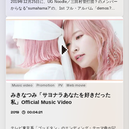
2019年12月25日に、UG Noodle／三田村管打団？のメンバー
からなる"sumahama?"の、1st フル・アルバム「demos?」
がカセット・リリース。 その収録曲でもある『Layer』とい
う楽曲のMVを、OTAMIRAMSの白玖ヨしひろが監督。
Music video
Promotion
PV
Web movie
みきなつみ「サヨナラあなたを好きだった
私」Official Music Video
2019
00:04:21
テレビ東京系「ゴッドタン」のエンディング・テーマ曲が記