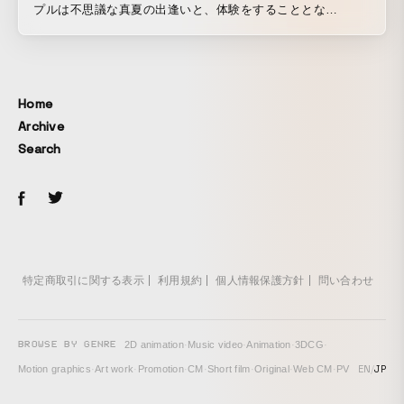
プルは不思議な真夏の出逢いと、体験をすることとな
る……。 テーマは「夢」と「海」。 どこまでが現実でどこ
からが夢なのか、あるいはどこまでが浜辺でどこからが海な
のか。 夢の質感と海の記憶を頼りに、ポップミュージックの
今を描き出すsumahama?の存在はそれ自体が、寄せては返す
Home
波のレイヤーであり、ランダムな粒子の見せる幻である。 ［
Archive
手 法 ］ 贅沢なロケーションにも関わらず、30年前に発売さ
Search
れたSONY製のキャメラで撮影し切りました。
特定商取引に関する表示
利用規約
個人情報保護方針
問い合わせ
BROWSE BY GENRE
2D animation
·
Music video
·
Animation
·
3DCG
·
EN
/
JP
Motion graphics
·
Art work
·
Promotion
·
CM
·
Short film
·
Original
·
Web CM
·
PV