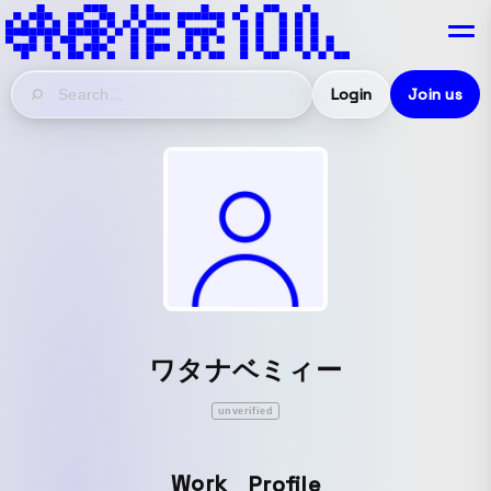
Login
Join us
ワタナベミィー
unverified
Work
Profile