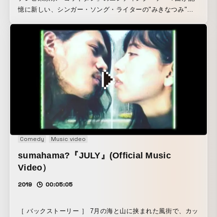
憶に新しい、シンガー・ソング・ライターの"みきなつみ"さ
んが、11月6日に2nd Mini Album『ありのままピーチ』を
cocoon nutsよりニュー・リリース。 それに先がけ、10月16
日に先行シングルの、『サヨナラあなたを好きだった私』が
リリースされ、そのMVの監督／編集をOTAMIRAMSの白玖
が担当。 tvk（テレビ神奈川）「音楽缶」の10月の番組オー
プニング・テーマ曲と、第一興商（カラオケ）とのタイアッ
プ曲。
Comedy
Music video
sumahama?『JULY』(Official Music
Video）
2019
00:05:05
［ バックストーリー ］ 7月の海と山に挟まれた風街で、カッ