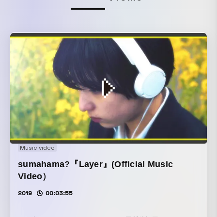
Music video
sumahama?『Layer』(Official Music
Video）
2019
00:03:55