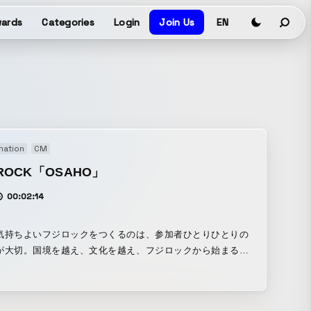
ards
Categories
Login
Join Us
EN
mation
CM
IROCK「OSAHO」
00:02:14
気持ちよいフジロックをつくるのは、参加者ひとりひとりの
が大切。国境を越え、文化を越え、フジロックから始まるあ
えのエチケットを、あえて -OSAHO-（お作法）と呼び、キ
ーンを展開いたします。