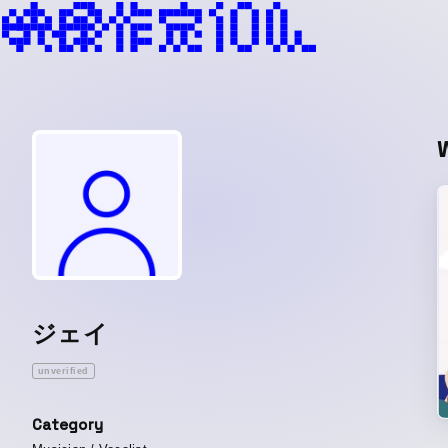
ジェイ
unverified
Category