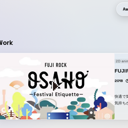
Aw
Work
2D ani
FUJ
2018
快適で
気持ち
たりま
ャンペ