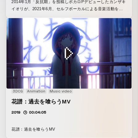
2014年1月「反抗期」を投稿しボカロPデビューしたカンザキ
イオリが、2021年6月、セルフボーカルによる音楽活動を本
格始動し、7月23日、初のワンマンライブ「カンザキイオリ
第一回公演”不器用な男”」を開催しました。動画は、ライブ
時の一部を編集したMUSIC VIDEOとなっています。
3DCG
Animation
Music video
花譜：過去を喰らうMV
2019
00:04:05
花譜：過去を喰らうMV