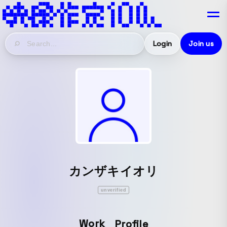
Login
Join us
カンザキイオリ
unverified
Work
Profile