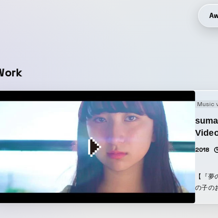
Aw
Work
Music 
suma
Vide
2018
【『夢の恋人』
の子のお話。 夢の中では、夢うつつ
も大勢いる。 『夢の恋人』という曲
カップ