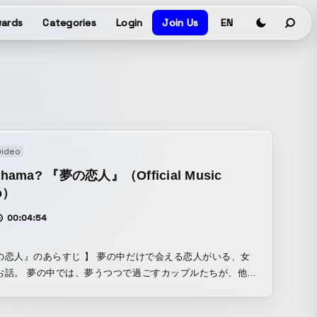
ards
Categories
Login
Join Us
EN
video
hama? 『夢の恋人』（Official Music
o）
00:04:54
のあらすじ 】 夢の中だけで会える恋人がいる、女
で過ごすカップルたちが、他に
は、まるで"子守唄"のように、
ルたちの過ごす時間を特別なひと時にしてくれる魔法の音