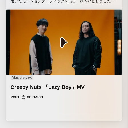
用いたモーショングラフィックを演出、制作いたしました。
小気味良いリズムのカットの切り替えを活かしたグラフィカ
ルな演出から、 カラフルな円の広がりで「多様性」を表現し
つつ、 そこからラインが伸びて繋がり、3色の色が絡みあ
い、新しい色を生み出しながら6色が束になっていくことで
「繋がり」や「可能性の広がり」を表現しております。
Music video
Creepy Nuts 「Lazy Boy」MV
2021
00:03:00