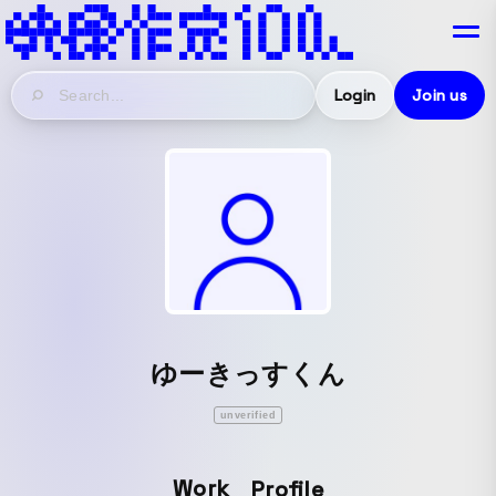
Login
Join us
ゆーきっすくん
unverified
Work
Profile