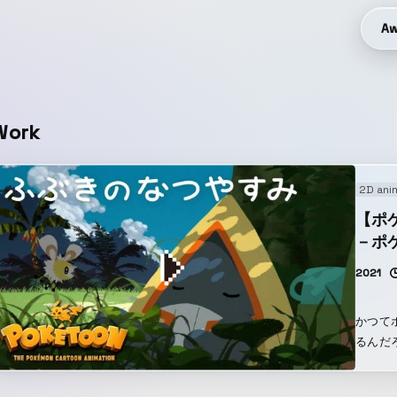
Aw
Work
2D ani
【ポ
－ポケ
2021
かつて
るんだ
と共に
出会っ