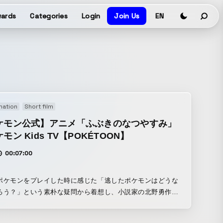
ards
Categories
Login
Join Us
EN
mation
Short film
ケモン公式】アニメ「ふぶきのなつやすみ」
モン Kids TV【POKÉTOON】
00:07:00
ポケモンをプレイした時に感じた「逃したポケモンはどうな
ろう？」という素朴な疑問から着想し、小説家の北野勇作氏
ジュブナイルとして制作した。秘密基地のような遊びの中で
た研究の端緒を描くことによって、好奇心と探究心こそが世