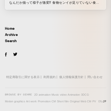
なんだか揃って様子が激変⁉︎ 食物センイが足りていない食事
を、 「スピード飯」：ラーメンや蕎麦などサッと食べられる
もの、 「イカツイ飯」：カツ丼や牛丼などの野菜少なめ一品
もの、 「テキトー飯」：惣菜パンやおにぎりなど片手でつま
めるもの、 と名付け、食べている人物の画風を極端に変化さ
Home
せることで、食物センイ不足な食事を楽しく表現しました。
Archive
（全３篇） ついつい不足しがちな食物センイだから。 ファ
Search
イブミニで、気分すっきり。センイちゃっかり。 おいしく補
いましょう。 ▼ファイブミニ公式サイトはコチラ
https://www.otsuka.co.jp/fib/
特定商取引に関する表示
利用規約
個人情報保護方針
問い合わせ
BROWSE BY GENRE
2D animation
·
Music video
·
Animation
·
3DCG
·
EN
/
JP
Motion graphics
·
Art work
·
Promotion
·
CM
·
Short film
·
Original
·
Web CM
·
PV