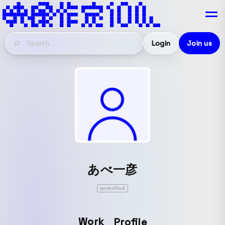
Login
Join us
あべ一彦
unverified
Work
Profile