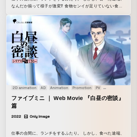
なんだか揃って様子が激変⁉︎ 食物センイが足りていない食事
を、 「スピード飯」：ラーメンや蕎麦などサッと食べられる
もの、 「イカツイ飯」：カツ丼や牛丼などの野菜少なめ一品
もの、 「テキトー飯」：惣菜パンやおにぎりなど片手でつま
めるもの、 と名付け、食べている人物の画風を極端に変化さ
せることで、食物センイ不足な食事を楽しく表現しました。
（全３篇） ついつい不足しがちな食物センイだから。 ファ
イブミニで、気分すっきり。センイちゃっかり。 おいしく補
いましょう。 ▼ファイブミニ公式サイトはコチラ
https://www.otsuka.co.jp/fib/
2D animation
AD
Animation
Promotion
PV
Web movie
ファイブミニ ｜ Web Movie 『白昼の密談』
篇
2022
Only Image
仕事の合間に、ランチをするふたり。 しかし、食べた途端、