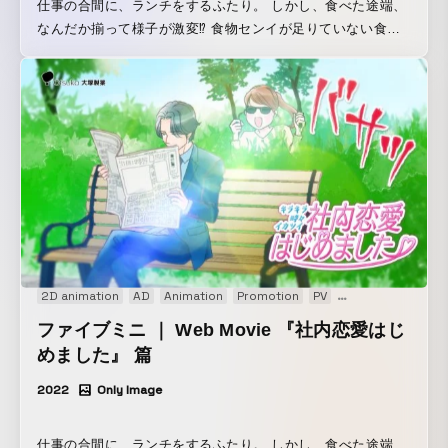
仕事の合間に、ランチをするふたり。 しかし、食べた途端、
なんだか揃って様子が激変⁉︎ 食物センイが足りていない食事
を、 「スピード飯」：ラーメンや蕎麦などサッと食べられる
もの、 「イカツイ飯」：カツ丼や牛丼などの野菜少なめ一品
もの、 「テキトー飯」：惣菜パンやおにぎりなど片手でつま
めるもの、 と名付け、食べている人物の画風を極端に変化さ
せることで、食物センイ不足な食事を楽しく表現しました。
（全３篇） ついつい不足しがちな食物センイだから。 ファ
イブミニで、気分すっきり。センイちゃっかり。 おいしく補
いましょう。 ▼ファイブミニ公式サイトはコチラ
https://www.otsuka.co.jp/fib/
2D animation
AD
Animation
Promotion
PV
Web movie
ファイブミニ ｜ Web Movie 『社内恋愛はじ
めました』 篇
2022
Only Image
仕事の合間に、ランチをするふたり。 しかし、食べた途端、