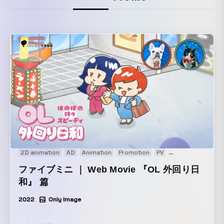
2D animation
AD
Animation
Promotion
PV
Web movie
ファイブミニ ｜ Web Movie 『OL 外回り日
和』 篇
2022
Only Image