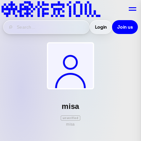
Login
Join us
misa
unverified
misa