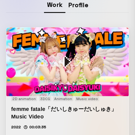
Work
Profile
2D animation
3DCG
Animation
Music video
femme fatale「だいしきゅーだいしゅき」
Music Video
2022
00:03:35