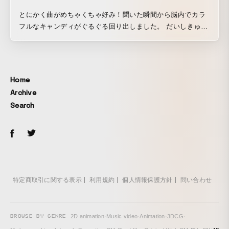
とにかく曲がめちゃくちゃ好み！聞いた瞬間から脳内でカラ
フルなキャンディがぐるぐる回り出しました。 だいしきゅー
という事なので、疾走感があってわちゃわちゃしててとにか
く可愛い映像にしたくて、衣装もたくさん用意してもらった
り、バイクや小道具やなんやかんや盛りだくさんで撮影しま
した。 寝る時に見る夢、というテーマで、大至急起きなきゃ
Home
いけないのに夢の世界から起きられなくて大暴走！みたいな
Archive
感じ。あと、この夢はかなのちゃんの夢なのかさきなちゃん
Search
が見てる夢なのか、二人の夢の覇権争い、どっちの夢な
の！？みたいなイメージのストーリーで企画しました。（最
終的には覇権争い要素は無くなって、もうちょっと夢の世
界、可愛い空間、みたいなイメージに落とし込みました
が・・・。） 曲を聞いてると二人がスポーツをしているイメ
ージが湧いてきて、野球のユニフォームをギャル風に着こな
してる絵が思い浮かんでこれは絶対可愛いなと思ってやらせ
特定商取引に関する表示
利用規約
個人情報保護方針
問い合わせ
てもらいました。（あややのトロピカ〜ル恋して〜るのイメ
ージですｗ） バイクも無理を言って撮らせてもらいました。
疾走感といえばバイク。 アニメーションも豪華で、ど頭の
BROWSE BY GENRE
2D animation
·
Music video
·
Animation
·
3DCG
·
OPのアニメーションはmisaさんに、女の子の見てる夢の中