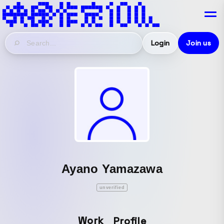
Login
Join us
Ayano Yamazawa
unverified
Work
Profile