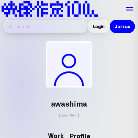
Login
Join us
awashima
unverified
Work
Profile