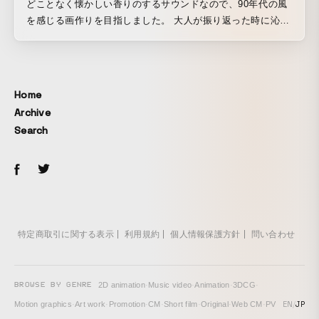
どことなく懐かしい香りのするサウンドなので、90年代の風
を感じる画作りを目指しました。 大人が振り返った時に沁み
るようなチープになりすぎない心地よいインディー感を大事
にペンタッチ、光の滲みの描写に力を入れました。
Home
Archive
Search
特定商取引に関する表示
利用規約
個人情報保護方針
問い合わせ
BROWSE BY GENRE
2D animation
·
Music video
·
Animation
·
3DCG
·
EN
/
JP
Motion graphics
·
Art work
·
Promotion
·
CM
·
Short film
·
Original
·
Web CM
·
PV