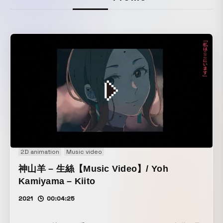
2D animation
Music video
神山羊 – 生絲【Music Video】/ Yoh
Kamiyama – Kiito
2021
00:04:25