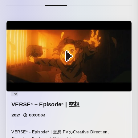
PV
VERSEⁿ – Episodeⁿ | 空想
2021
00:01:33
VERSEⁿ - Episodeⁿ | 空想 PVのCreative Direction,