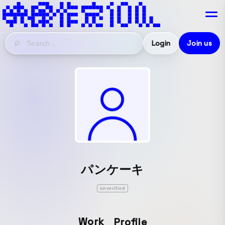
Login
Join us
パンケーキ
unverified
Work
Profile