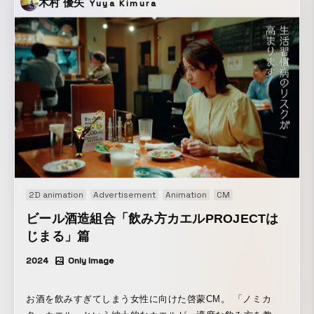
木村 優矢
Yuya Kimura
2D animation
Advertisement
Animation
CM
ビール酒造組合「飲み方カエルPROJECTは
じまる」篇
2024
Only Image
お酒を飲みすぎてしまう女性に向けた啓蒙CM。 「ノミカ