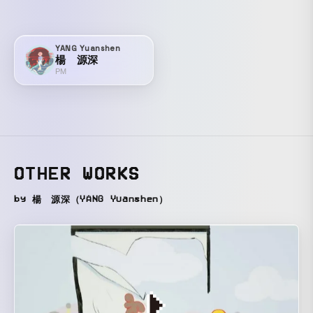
YANG Yuanshen
楊 源深
PM
OTHER WORKS
by 楊 源深（YANG Yuanshen）