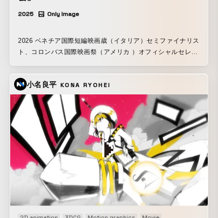
2025
Only Image
2026 ベネチア国際短編映画歳（イタリア）セミファイナリス
ト、コロンバス国際映画祭（アメリカ ）オフィシャルセレク
ション選出作品 映像を手掛けるのは、ダークファンタジーを
得意とする映像作家の喜田夏記。キャラクターや背景画など
小名良平
KONA RYOHEI
美術的要素に徹底的にこだわって制作したノスタルジックな
映像で神秘的な一夜を描きます。 楽曲とAimerさんの歌声が
織り成す、魅惑的で美しい世界観を映像化するにあたって、
月明かりと星の煌めきだけに照らされた ”黒い森” を舞台に、
神秘的な一夜の出来事を描きたいと思いました。 天空の城か
ら地上の森に降り立った少女は眠りにつく。森の中で踊り続
ける少女の姿は、もう一人の自分のようにも見える。 これは
現実なのか、少女が見ている夢なのか…? 森を彷徨い歩く
水玉の獣だけが、一夜の森の出来事を見守っていた。 バレエ
やコンテンポラリーダンスなどあらゆるダンスの型をリサー
チし、ミステリアスな存在感を演出すべく、少女のダンスの
動きには特にこだわって制作しました。 映像を見終わった
2D animation
3DCG
Motion graphics
Movie
Music video
Pr