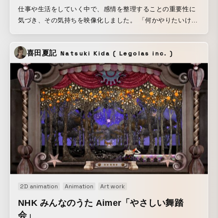
仕事や生活をしていく中で、感情を整理することの重要性に
気づき、その気持ちを映像化しました。 「何かやりたいけ
ど、何から進めたらいいかわからない」「わからないこと
が、わからない」そういった自分の思いに自身で悩まされる
喜田夏記
Natsuki Kida ( Legolas inc. )
ことが多かったのですが、自分と向き合い、感情を整理する
ことでスッと身体が軽くなった経験があります。「あたまの
中を整えて、人生を楽しく生きよう」というメッセージを込
めて制作しました。
2D animation
Animation
Art work
NHK みんなのうた Aimer「やさしい舞踏
会」