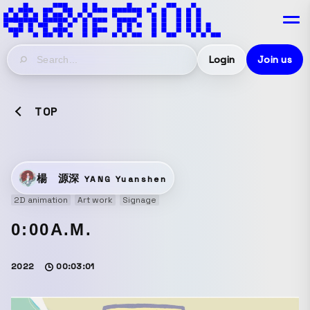
Login
Join us
TOP
楊 源深
YANG Yuanshen
2D animation
Art work
Signage
0:00A.M.
2022
00:03:01