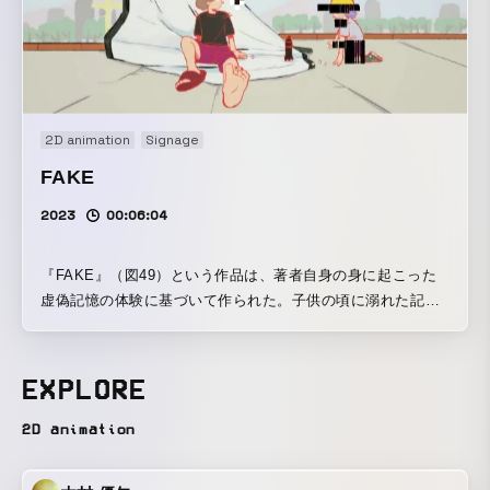
2D animation
Signage
FAKE
2023
00:06:04
『FAKE』（図49）という作品は、著者自身の身に起こった
虚偽記憶の体験に基づいて作られた。子供の頃に溺れた記憶
があるため、水を怖れている少年の話だ。しかし、その記憶
は偽物である。あの時点溺れたのは、実は彼の友人だった。
EXPLORE
2D animation