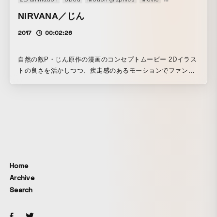
後、時空を超えて旅したような不思議な気持ちになってもら
えたらいいなと思います。 （監督：喜田夏記）
NIRVANA／じん
2017
00:02:26
自然の敵P・じん原作の漫画のコンセプトムービー 2Dイラス
トの良さを活かしつつ、疾走感のあるモーションでファンタ
ジー世界を表現しました。
Home
Archive
Search