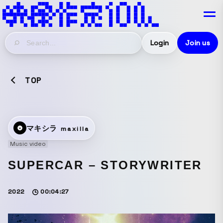
Login
Join us
TOP
マキシラ
maxilla
Music video
SUPERCAR – STORYWRITER
2022
00:04:27