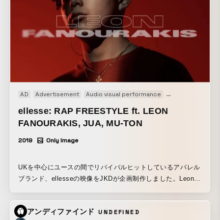
詞に合わせて、高校生の時のdaokoがセルフィーでメジャー
になってからのDAOKOが対峙し、徐々に自分のパーソナリ
ティーがwebサイトの「リンク切れ」のように剥がされてい
く不穏な展開が進んでいくMVになっている。
AD
Advertisement
Audio visual performance
Live action
Musi
ellesse: RAP FREESTYLE ft. LEON
FANOURAKIS, JUA, MU-TON
2019
Only Image
UKを中心にユースの間でリバイバルヒットしているアパレル
ブランド、ellesseの映像をJKDが企画制作しました。Leon
Fanourakis, Jua, MU-TON というヒップホップ新世代を代表
する３名のラッパーによる(20-23才/2019年時点)フリースタ
アンディファインド
UNDEFINED
イルラップをフィーチャーしたブランデッドミュージックビ