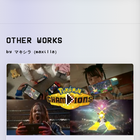
OTHER WORKS
by マキシラ（maxilla）