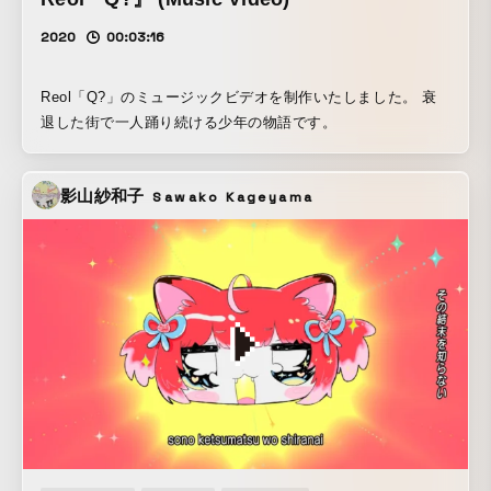
2020
00:03:16
Reol「Q?」のミュージックビデオを制作いたしました。 衰
退した街で一人踊り続ける少年の物語です。
影山紗和子
Sawako Kageyama