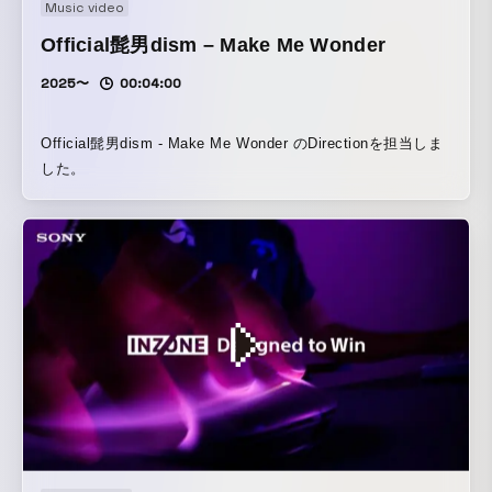
Music video
Official髭男dism – Make Me Wonder
2025〜
00:04:00
Official髭男dism - Make Me Wonder のDirectionを担当しま
した。