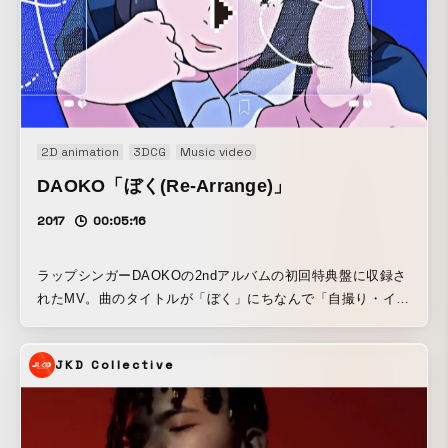
2D animation
3DCG
Music video
DAOKO「ぼく(Re-Arrange)」
2017
00:05:16
ラップシンガーDAOKOの2ndアルバムの初回特典盤に収録さ
れたMV。曲のタイトルが「ぼく」にちなんで「自撮り・イン
スタグラム」というアイデアと、アニメのMVでもあるので工
数を減らしてクオリティを上げるために背景は写真を使うこ
JKD Collective
とを想定していたので、「AR自撮りアプリで遊んでたらAR
の世界に吸い込まれてネット空間をさまよう」というプロッ
トを提案した。メジャーデビューしたDAOKOが新たなファ
ンを獲得すると同時に昔のファンを失ったことを匂わせる歌