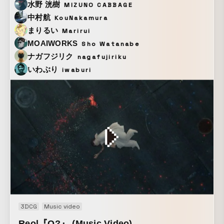
デオです。 ディレクターは Shane Lester 、トラックメイキ
水野 洸樹
MIZUNO CABBAGE
ングは Daisuke Tanabe が担当。ある種の到達点ともいうべ
中村航
KouNakamura
く、卓越した日本語ラップの世界と、ellesseのカラーが融合
まりるい
Marirui
した作品です。
MOAIWORKS
Sho Watanabe
ナガフジリク
nagafujiriku
いわぶり
iwaburi
3DCG
Music video
Reol『Q?』 (Music Video)