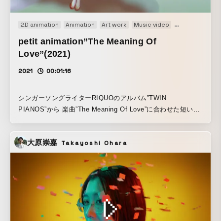
2D animation
Animation
Art work
Music video
Short film
petit animation”The Meaning Of
Love”(2021)
2021
00:01:16
シンガーソングライターRIQUOのアルバム”TWIN
PIANOS”から 楽曲”The Meaning Of Love”に合わせた短いア
ニメーション。 水中に響き伝わる音のなかで、愛の意味を歌
うシンガー。 「出会った頃から何回目の春が過ぎたかしら？
大原崇嘉
Takayoshi Ohara
そして私たちだけが知っていること そして今、私はあなたの
そばにいる 歌っている時に感じるあの感じこそ わかるの
この愛は真実」 （詩から抜粋） ジャズのように楽曲の中で
インプロビゼーションをするように、意味よりも感覚を大事
にイマジネーションを拡げて描いた映像詩です。