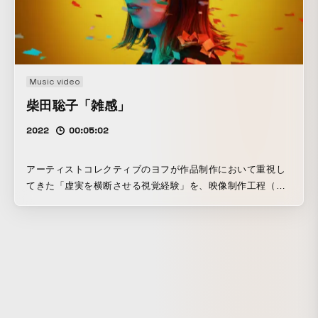
Music video
柴田聡子「雑感」
2022
00:05:02
アーティストコレクティブのヨフが作品制作において重視し
てきた「虚実を横断させる視覚経験」を、映像制作工程（映
像撮影→ポストプロダクション）へ適応させる方法論を探り
ながら、アイディアを練っていきました。実際には、ワンカ
ットロングショットによる撮影と、ポスプロでの時間軸の操
作により制作しています。 ワンカットの撮影ではサビの間、
紙吹雪が舞い落ちる中、柴田聡子さんだけピタッと静止し続
けることが、このMVのアイディア実現の条件へつながってい
ます。ポスプロにて部分ごとに細かな時間軸の操作を施すこ
とで、静止する柴田さんに変化はなくとも、周囲でパラパラ