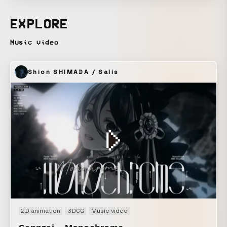
EXPLORE
Music video
Shion SHIMADA / Salis
2D animation
3DCG
Music video