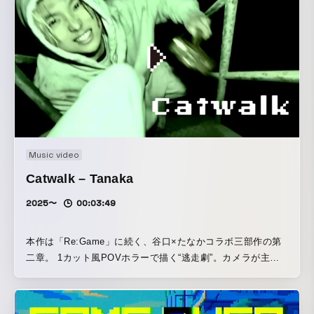
のを振り返るメタ的な作品として、 楽曲の持つ葛藤や解放感
を、現実とフィクションのあいだで描いていく。
Music video
Catwalk – Tanaka
2025〜
00:03:49
本作は「Re:Game」に続く、谷口×たなかコラボ三部作の第
二章。 1カット風POVホラーで描く“逃走劇”。カメラが主人
公の目となり、あなたは客席から引きずり降ろされ、息の乱
れと距離の恐怖ごと“逃走者”になる。