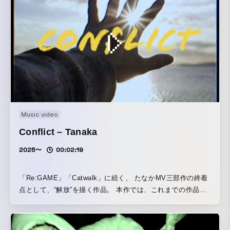
Music video
Conflict – Tanaka
2025〜
00:02:19
「Re:GAME」「Catwalk」に続く、 たなかMV三部作の終着
点として、“解放”を描く作品。 本作では、これまでの作品で
築いてきた虚構的な世界観を引き継ぎながら、 谷口猛とたな
か自身の関係性や制作の過程を取り込むことで、 ドキュメン
タリー的な視点を加える。 MVでありながら、三部作そのも