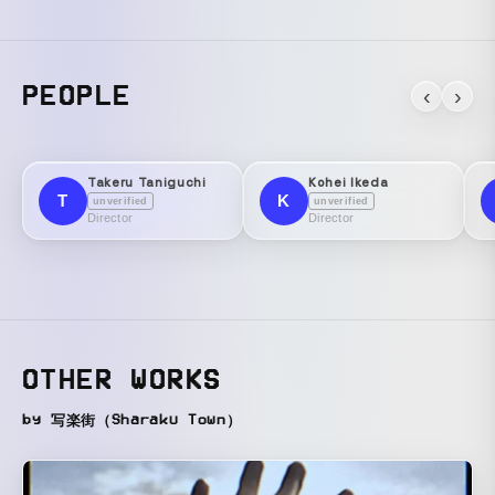
PEOPLE
‹
›
Takeru Taniguchi
Kohei Ikeda
T
K
unverified
unverified
Director
Director
OTHER WORKS
by 写楽街（Sharaku Town）