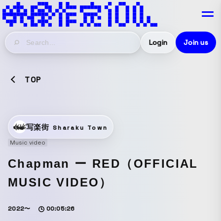
Login
Join us
TOP
写楽街
Sharaku Town
Music video
Chapman ー RED（OFFICIAL
MUSIC VIDEO）
2022〜
00:05:26