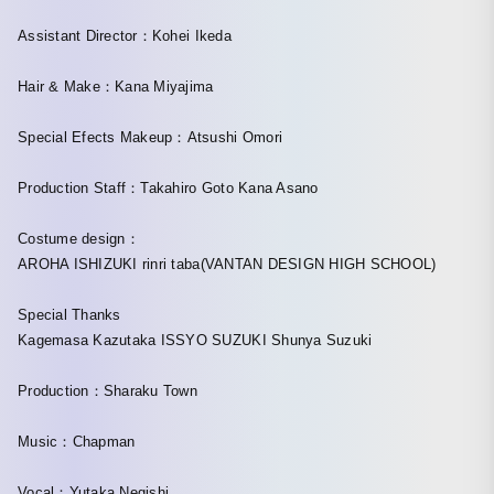
Assistant Director：Kohei Ikeda
Hair & Make：Kana Miyajima
Special Efects Makeup：Atsushi Omori
Production Staff：Takahiro Goto Kana Asano
Costume design：
AROHA ISHIZUKI rinri taba(VANTAN DESIGN HIGH SCHOOL)
Special Thanks
Kagemasa Kazutaka ISSYO SUZUKI Shunya Suzuki
Production：Sharaku Town
Music：Chapman
Vocal：Yutaka Negishi