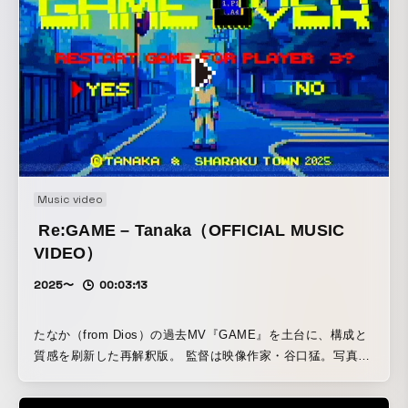
Music video
Re:GAME – Tanaka（OFFICIAL MUSIC
VIDEO）
2025〜
00:03:13
たなか（from Dios）の過去MV『GAME』を土台に、構成と
質感を刷新した再解釈版。 監督は映像作家・谷口猛。写真家
／シネマトグラファーのmanimaniumが撮影・美術を担当。
現実と虚構が交差する試聴体験を描く。