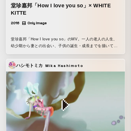
堂珍嘉邦「How I love you so」× WHITE
KITTE
2016
Only Image
堂珍嘉邦「How I love you so」のMV。一人の老人の人生、
幼少期から妻との出会い、子供の誕生・成長までを描いてい
る。シルエットや足跡といったシンボリックな表現を中心に
ストーリーは綴られ、見る者をノスタルジックに魅了する。
ハシモトミカ
Mika Hashimoto