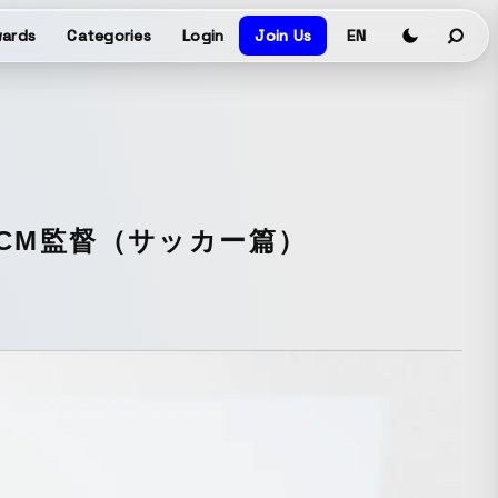
ards
Categories
Login
Join Us
EN
VCM監督（サッカー篇）