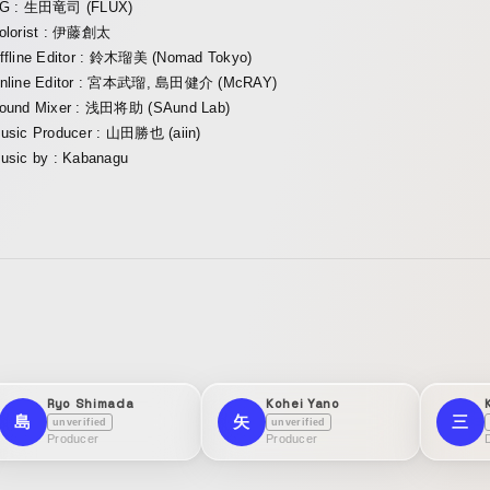
G : 生田竜司 (FLUX)
olorist : 伊藤創太
ffline Editor : 鈴木瑠美 (Nomad Tokyo)
nline Editor : 宮本武瑠, 島田健介 (McRAY)
ound Mixer : 浅田将助 (SAund Lab)
usic Producer : 山田勝也 (aiin)
usic by : Kabanagu
Ryo Shimada
Kohei Yano
島
矢
三
unverified
unverified
Producer
Producer