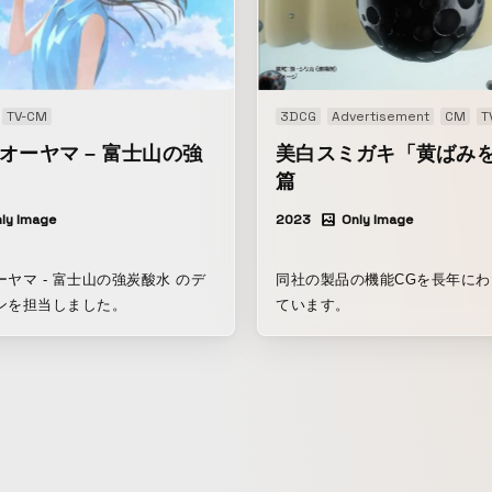
っている 具体をくれ 心は平和な
い 考えすぎる時がある 苦しみか
うともがいている 私は自分なり
つ、心臓から棘を抜く術を集めて
で今はだいぶ楽だ 土地や景色や季
ics
TV-CM
Signage
3DCG
Advertisement
CM
T
光にそれを見出しているかもしれ
オーヤマ – 富士山の強
美白スミガキ「黄ばみ
場所に住むと、とても明るい 忘れ
篇
も、思い出すことができる 反省
できるし、思い出し笑いもする
ly Image
2023
Only Image
麗になってゆく 光も地面の硬さ
る 同じ場所に住んでいると、世
ヤマ - 富士山の強炭酸水 のデ
同社の製品の機能CGを長年に
ている感じがする 進んでいる感
ンを担当しました。
ています。
同じ市役所から封筒が届く 同じコ
を下ろす 学校に桜が散る 気のせ
居るだけでも役割だ または、傲
しばかり、檻に閉じ込めているの
い 自由になるのが怖いのか 自分
いないのだ 何度でも何度でも、
したい 修行かなんかか 旅が好き