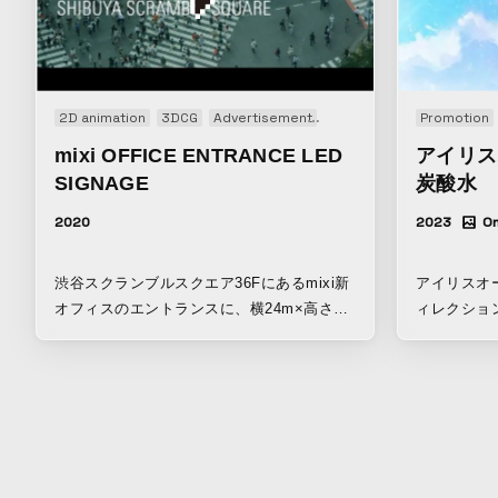
といつも思
場所でいた
ら抜け出そ
に、少しず
きた お陰
2D animation
3DCG
Advertisement
Animation
Motion graph
Promotion
節、匂いと
mixi OFFICE ENTRANCE LED
アイリス
ない 同じ
SIGNAGE
炭酸水
っぽい私で
することが
2020
2023
On
汚い駅が綺
も知ってい
渋谷スクランブルスクエア36Fにあるmixi新
アイリスオー
の中に属し
オフィスのエントランスに、横24m×高さ
ィレクショ
じがする 
2.8m約16Kという巨大なLEDサイネージ用
ンビニで金
の映像コンテンツを企画/制作しました。 来
いだけど、
訪者を出迎える顔として、同社の「既存の概
慢な私を少
念にとらわれない自由な創造性」を表現する
かもしれな
ことをテーマに、アウトプット方法を模索。
を信用して
ミクシィグループが世に生み出すサービスに
同じことが
一貫して掲げる「For Communication」とい