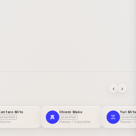
‹
›
Kentaro Mito
Chiemi Mako
Yuri Mit
真
三
unverified
unverified
unverifie
Director
Planner / Copywriter
Planner / 