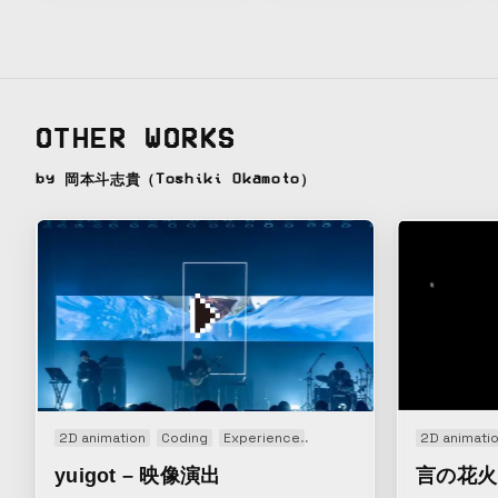
OTHER WORKS
by 岡本斗志貴（Toshiki Okamoto）
2D animation
Coding
Experience
Motion graphics
2D animati
Music v
yuigot – 映像演出
言の花火