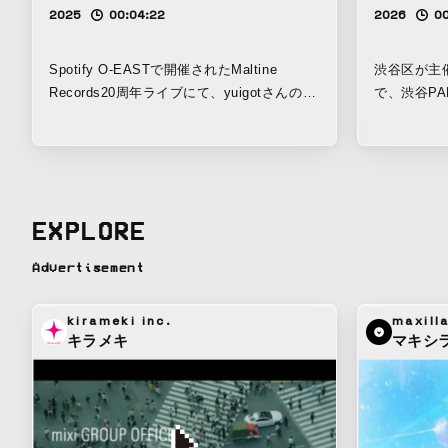
2025
00:04:22
2026
0
Spotify O-EASTで開催されたMaltine
渋谷区が主催
Records20周年ライブにて、yuigotさんの映
で、渋谷P
像演出をしました。 6曲の映像を作りまし
ション展示
た。 グラフィックは全てプログラミングで
身のとても
制作、一部は会場でリアルタイムにプレイし
火にして出しました。
ました。
す。 45行
た。 一 ず
EXPLORE
から住んで
地にこびり
Advertisement
じ毎日を欲
を欲しがり
kirameki inc.
maxill
からはどう
キラメキ
マキシ
私はよく分
ように振る
どこか他人
はもう自分
と、繋ぎ止