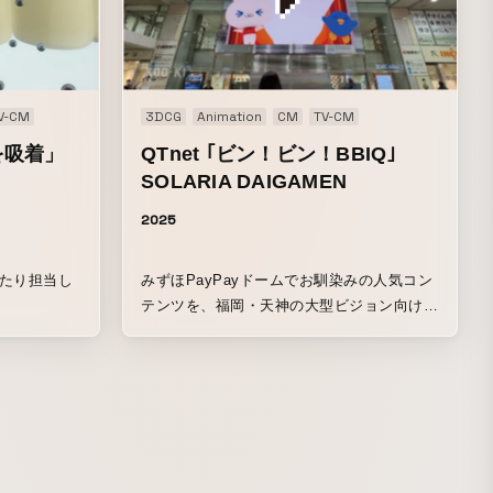
V-CM
3DCG
Animation
CM
TV-CM
を吸着」
QTnet ｢ビン！ビン！BBIQ｣
SOLARIA DAIGAMEN
2025
わたり担当し
みずほPayPayドームでお馴染みの人気コン
テンツを、福岡・天神の大型ビジョン向けに
裸眼3Dで再構築。QTnetのマスコット・コ
ネクトくんと仲間たちが飛び出し、跳ね、迫
る動きで画面を超えてくるような立体感を演
出。ふわふわで親しみやすいキャラクター性
と3D表現が融合することで、まるで街中
で“生きている”かのような存在感を実現。通
行人が思わず足を止めるほど、視覚的なイン