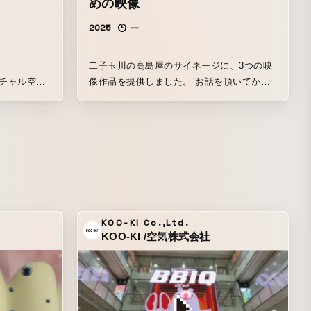
めの映像
2025
--
二子玉川の高島屋のサイネージに、3つの映
ーチャル空間
像作品を提供しました。 お話を頂いてから
二子玉川に泊まり、歩いてみました。 多摩
リした3D
川の水に空と家が映っていて印象的でした。
と現実が入り
鮮やかな青、明るい緑と暗い緑、茶、黄、赤
 撮影は屋
も頭に残りました。 辺りにお住まいの方は
ルを頭に着
生活の景色の中で目にするので、出来る限り
風物に馴染みながら面白い映像を作ろうとし
ました。
KOO-KI Co.,Ltd.
KOO-KI /空気株式会社