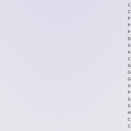
C
C
P
P
P
D
S
A
C
G
G
G
S
P
S
S
H
C
C