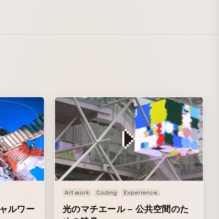
Art work
Coding
Experience
Installation
Sign
ーチャルワー
光のマチエール – 公共空間のた