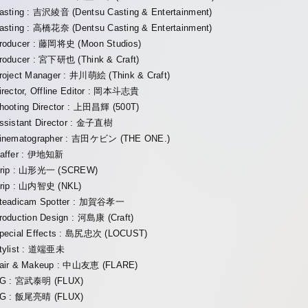
asting : 吉沢綾音 (Dentsu Casting & Entertainment)
asting : 高橋花奈 (Dentsu Casting & Entertainment)
roducer : 藤岡将史 (Moon Studios)
roducer : 宮下研也 (Think & Craft)
roject Manager : 井川萌絵 (Think & Craft)
irector, Offline Editor : 岡本斗志貴
hooting Director : 上田昌輝 (500T)
ssistant Director : 金子直樹
inematographer : 吉田ケビン (THE ONE.)
affer : 伊地知新
rip : 山形光一 (SCREW)
rip : 山内智史 (NKL)
teadicam Spotter : 加賀谷孝一
roduction Design : 河島康 (Craft)
pecial Effects : 島尻忠次 (LOCUST)
tylist : 道端亜未
air & Makeup : 中山友恵 (FLARE)
G : 宮武泰明 (FLUX)
G : 飯尾亮晴 (FLUX)