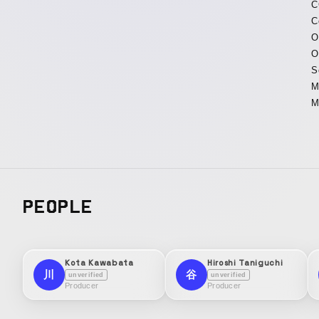
C
C
O
O
S
M
M
PEOPLE
Kota Kawabata
Hiroshi Taniguchi
川
谷
unverified
unverified
Producer
Producer