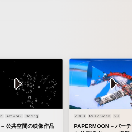
on
ideo
Art work
Coding
Experience
Installation
3DCG
Music video
VR
 – 公共空間の映像作品
PAPERMOON – バ