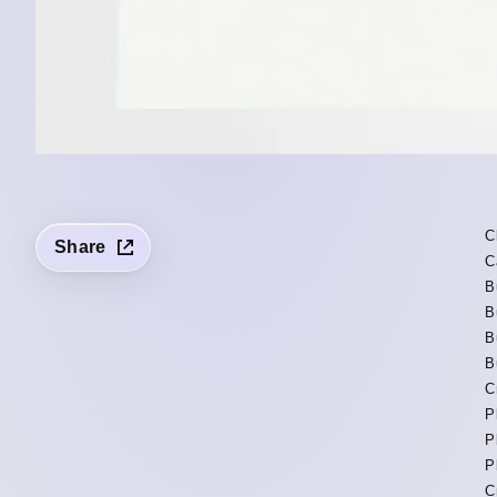
C
Share
C
B
B
B
B
C
P
P
P
C