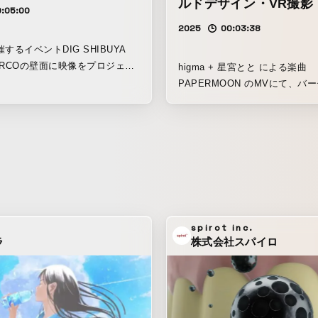
ルドデザイン・VR撮影
0:05:00
2025
00:03:38
するイベントDIG SHIBUYA
ARCOの壁面に映像をプロジェク
higma + 星宮とと による楽曲
させていただきました。 自分自
PAPERMOON のMVにて、バ
個人的な言葉を、公共の場所で花
の設計・撮影をしました。 北海道から鹿児
 元の文章はこちらで
島まで全国各地でフォトグラメト
の文を1行6秒ずつ順番に出しまし
モデルを再構成することで、夢
っと同じ場所に住んでいる 幼い頃
乱れるような空間を作りました。
いるこの辺りを離れられない 土
外シーンも含め全編、VRゴーグ
ついているのだろうか なぜか同
けて撮影しました。
しがっている こんなに違う毎日
ながら 私は存在が不安定だ 周り
a
spirot inc.
見えてるんだろう 私にとって、
ラ
株式会社スパイロ
散している 自分が自分じゃ無い
舞うことがある そんなとき私は
事だ 今もそう 文字を書くとそれ
じゃ無い 一貫したものがない
めて置けない 落ち着いて居たい