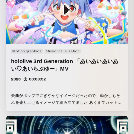
Motion graphics
Music Visualization
hololive 3rd Generation 「あいあいあいあ
い♡あいらぶゆー」MV
2026
00:03:52
楽曲がポップでにぎやかなイメージだったので、動かしもそ
れを盛り上げるイメージで組み立てました あくまでカットの
センターに配置されるイラストのアニメーションを主役にし
つつ、２Dデザインの動かしがアニメーションと並べたとき
に平面的に見え過ぎないよう気をつけました