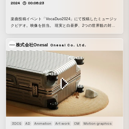
2024
00:06:23
楽曲投稿イベント「VocaDuo2024」にて投稿したミュージッ
クビデオ。映像を担当。 現実と白昼夢、2つの世界観の対比
を視覚的に表現した映像・ストーリーが特徴。 作曲担当者と
の密接な連携を確立し、音と映像の同期性と相乗効果を極限
株式会社Onesal
Onesal Co. Ltd.
まで高めた。
3DCG
AD
Animation
Art work
CM
Motion graphics