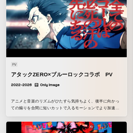
PV
アタックZERO×ブルーロックコラボ PV
2022-2026
Only Image
アニメと音楽のリズムがひたすら気持ちよく、後半に向かっ
ての煽りを合間に短いカットで入るモーションでより加速さ
せることを意識して編集しました。 映像の疾走感の中でも企
画の意図を流れの中で一番爽快に理解できる部分の検証をパ
ターンで試行錯誤しました。