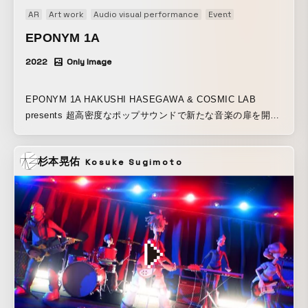
AR
Art work
Audio visual performance
Event
Generative Art
EPONYM 1A
2022
Only Image
EPONYM 1A HAKUSHI HASEGAWA & COSMIC LAB
presents 超高密度なポップサウンドで新たな音楽の扉を開く
長谷川白紙とCOSMICLABがタッグを組み、関西圏では初と
なる自主公演として2022年12月26日に味園ユニバースを舞台
杉本晃佑
Kosuke Sugimoto
に初開催。 ウガンダ Nyege Nyegeフェスへの出演を果た
し、DJとしての進化がアンリミテッドな∈Y∋ (BOREDOMS)
をDJに迎えたスペシャルな一夜が実現。 両者が放つエネルギ
ーが拡張され、エクスペリメンタルな奇跡の瞬間が生み出さ
れた。