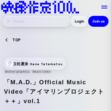
Login
Join us
TOP
立松夏奈
Kana Tatematsu
Motion graphics
Music video
「M.A.D.」Official Music
Video「アイマリンプロジェクト
＋＋」vol.1