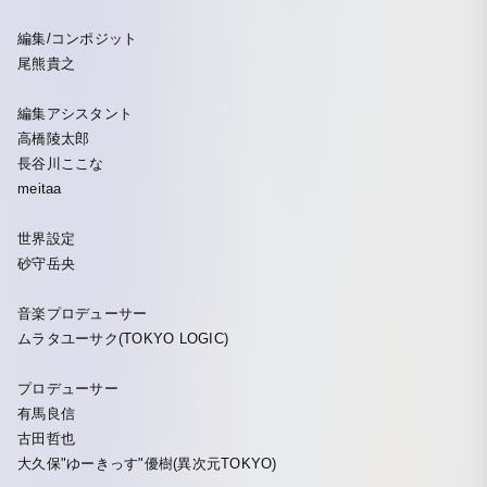
編集/コンポジット
尾熊貴之
編集アシスタント
高橋陵太郎
長谷川ここな
meitaa
世界設定
砂守岳央
音楽プロデューサー
ムラタユーサク(TOKYO LOGIC)
プロデューサー
有馬良信
古田哲也
大久保"ゆーきっす"優樹(異次元TOKYO)