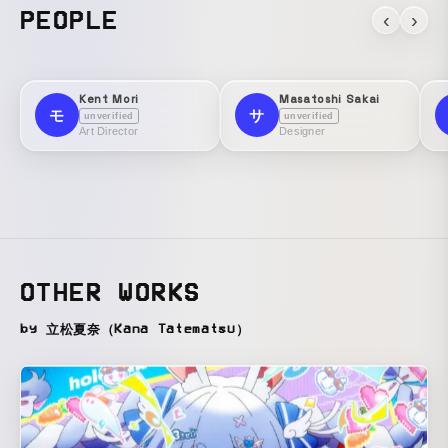
PEOPLE
‹
›
Kent Mori
Masatoshi Sakai
モ
サ
unverified
unverified
Art Director
Designer
OTHER WORKS
by 立松夏奈（Kana Tatematsu）