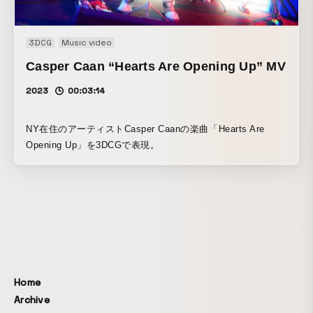
3DCG
Music video
Casper Caan “Hearts Are Opening Up” MV
2023
00:03:14
NY在住のアーティストCasper Caanの楽曲「Hearts Are
Opening Up」を3DCGで表現。
Home
Archive