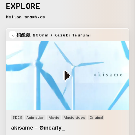
ー、ディープウェブの企画イメージと、山中で撮影された9㎜
EXPLORE
フィルムの素材で繋がれたストーリー意図を篠田から伝えら
れ、そこからのカットイメージ、各担当パートのイメージと
Motion graphics
編集はそれぞれ独立して制作。 私の担当カットでは、音楽か
ら感じる気持ちのいい歪みや無数の音の重なりと企画イメー
硝酸銀
250nm / Kazuki Tsurumi
ジを参考に無数の要素が走馬灯のように駆け抜ていく。 ま
た、実写映像と並べたときの展開としてのコントラストが違
和感として残るようなカットづくりを目指しました。 細かい
エフェクティブで繊細な動きではなく、雑多なエフェクトの
差し込みを意識、素材のバリエーションにサブカルチャーイ
メージを足す為に自身でイラストの作成をしました。
3DCG
Animation
Movie
Music video
Original
akisame – Øinearly_