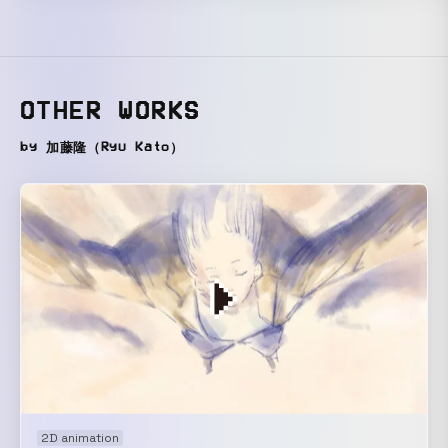
OTHER WORKS
by 加藤隆（Ryu Kato）
2D animation