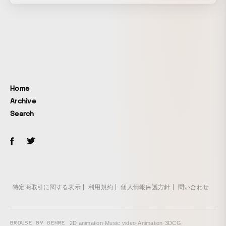
のMVとして制作しました。 MVでもありますが、同じような
イメージを何度も描く「時間の絵」で、イメージの在り処の
非局所性を観たい、絵かきとしての映像表現を意図していま
す。 この作品は、東京都現代美術館での展覧会「オバケとパ
ンツとお星さま―こどもが、こどもで、いられる場所」
(2013)のために制作、VOQの同曲『cloudland』の初期ヴァー
ジョンと合わせた、ドローイング・アニメーション作品『お
釜かぶってちょっとダンス』(2013)のインスタレーションの
Home
再現でもあります。プロジェクターを縦にして壁面に投影し
Archive
たので、できましたら、画面を縦にしてご覧ください。
Search
特定商取引に関する表示
利用規約
個人情報保護方針
問い合わせ
BROWSE BY GENRE
2D animation
·
Music video
·
Animation
·
3DCG
·