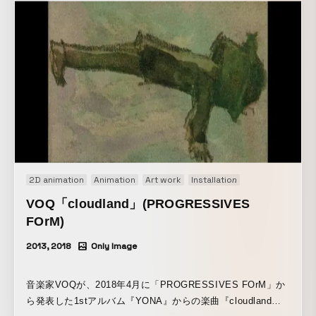
2D animation
Animation
Art work
Installation
Music video
S
VOQ「cloudland」(PROGRESSIVES
FOrM)
2013, 2018
Only Image
音楽家VOQが、2018年4月に「PROGRESSIVES FOrM」か
ら発表した1stアルバム『YONA』からの楽曲『cloudland』