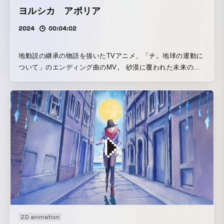
ヨルシカ アポリア
2024
00:04:02
地動説の継承の物語を描いたTVアニメ、「チ。地球の運動に
ついて」のエンディング曲のMV。 砂漠に覆われた未来の世
界。女性の探検家は砂に埋もれた遺跡を探索している。 ある
夜、二つの月を発見する。それに向かってグライダーで飛び
始め、新たな発見をする。
2D animation