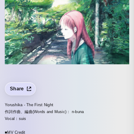
Share
Yorushika - The First Night
作詞作曲、編曲(Words and Music)： n-buna
Vocal：suis
■MV Credit