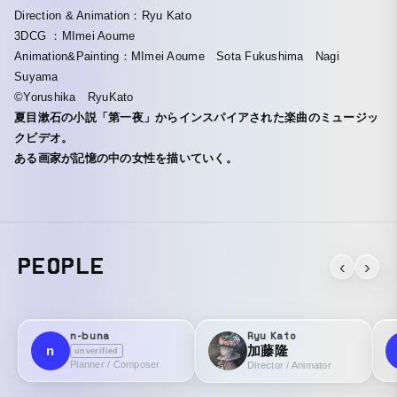
Direction & Animation：Ryu Kato
3DCG ：MImei Aoume
Animation&Painting：MImei Aoume Sota Fukushima Nagi
Suyama
©Yorushika RyuKato
夏目漱石の小説「第一夜」からインスパイアされた楽曲のミュージッ
クビデオ。
ある画家が記憶の中の女性を描いていく。
PEOPLE
‹
›
n-buna
Ryu Kato
n
加藤隆
unverified
Planner / Composer
Director / Animator