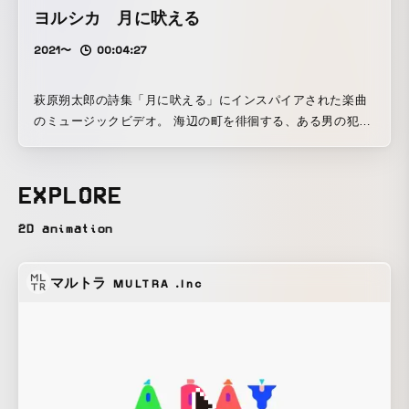
ヨルシカ 月に吠える
2021〜
00:04:27
萩原朔太郎の詩集「月に吠える」にインスパイアされた楽曲
のミュージックビデオ。 海辺の町を徘徊する、ある男の犯罪
を幻想的に描いたアニメーション。
EXPLORE
2D animation
マルトラ
MULTRA .Inc