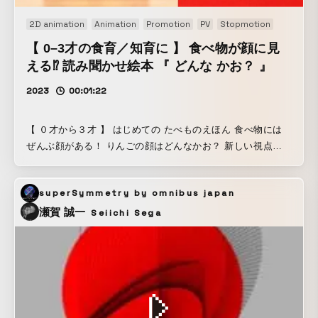
るように見え、抽象風景と具象風景を何度も繰り返し見てい
2D animation
Animation
Promotion
PV
Stopmotion
るような不思議な感覚に包まれる。本作品はそのような体験
をもとに、反射や屈折という光の特性が作り出す独特な風景
【 0–3才の食育／知育に 】 食べ物が顔に見
を映像的な解釈で表現した。
える⁉︎ 読み聞かせ絵本 『 どんな かお？ 』
2023
00:01:22
【 ０才から３才 】 はじめての たべものえほん 食べ物には
ぜんぶ顔がある！ りんごの顔はどんなかお？ 新しい視点を
発見できる、新感覚絵本のプロモーション・ビデオを、 べか
たろうの著者でもあるオタミラムズがストップ・モーション
superSymmetry by omnibus japan
で制作！ 【 柔軟な発想を感覚で身につける！ 】 東京大学名
誉教授の汐見稔幸先生より 「芸術は見立てが出発！ 柔軟な
瀬賀 誠一
Seiichi Sega
発想を学べます」 【 食べ物を愛でられる食育の視点も 】 料
理家・管理栄養士の長谷川あかり先生より 「実写ならではの
個性豊かな表情に興味津々。食べ物が愛おしくなる一冊」 -
『どんな かお？』 作 べかたろう -------------------------
------------------------- どんな かお？ 公式サイト
https://www.kadokawa.co.jp/product/32... べかたろう 公式