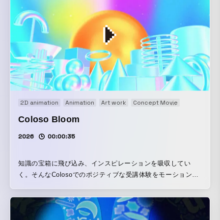
2D animation
Animation
Art work
Concept Movie
Motion grap
Coloso Bloom
2026
00:00:35
知識の宝箱に飛び込み、インスピレーションを吸収してい
く。そんなColosoでのポジティブな受講体験をモーショング
ラフィックスで表現しました。 After Effects 2026の新機能
「パラメトリックメッシュ」を駆使することで、自由度の高
い抽象的かつ幻想的な空間を構築しています。 最後には蓄積
したエネルギーが一気に弾け、自分だけのオリジナリティが