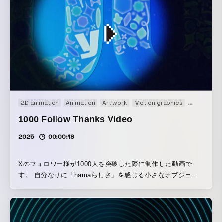
開花する瞬間を、ポップな世界観に落とし込んだ映像作品で
す。
2D animation
Animation
Art work
Motion graphics
Original
1000 Follow Thanks Video
2025
00:00:18
Xのフォロワー様が1000人を突破した際に制作した動画で
す。 自分なりに「hamaらしさ」を感じる小さなオブジェク
トを多数配置したグラフィックをメインに据え、深海探索を
モチーフにして制作しました。