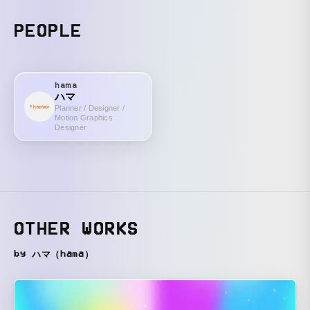
PEOPLE
hama
ハマ
Planner / Designer /
Motion Graphics
Designer
OTHER WORKS
by ハマ（hama）