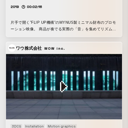
2019
00:02:16
片手で開く”FLIP UP機構”のMYNUS製ミニマル財布のプロモ
ーション映像。 商品が奏でる実際の「音」を集めてリズムや
メロディを作った。 手に取ると何度もFLIP UPしてしまいた
くなる面白さ、本革のハンドメイド、 そしてミニマル故のス
ワウ株式会社
WOW inc.
マートな取り回しなど数々の魅力を訴求。 製造・実用・飛躍
の3シーンで構成。
3DCG
Installation
Motion graphics