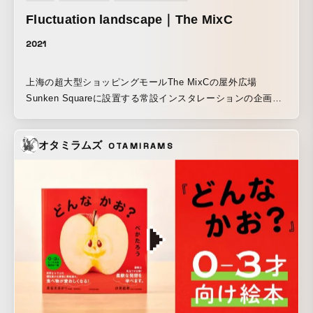
Fluctuation landscape｜The MixC
2021
上海の超大型ショッピングモールThe MixCの屋外広場
Sunken Squareに設置する常設インスタレーションの企画・
演出・制作をWOWが担当。 LEDにガラスをタイリングした
高さ約2.3m×20本のタワーは、幅10m以上に及ぶ。元々広場
オタミラムズ
OTAMIRAMS
に在ったオーバーフォールの中に作品を置くことで、環境に
調和するよう設置した。自然現象と上海の夜景をテーマとし
た2種類の演出があり、映し出される映像はガラスを通して反
射と屈折を繰り返す。まるで、絶え間なく変容する自然の風
景のように、周囲の環境、観賞者の位置によって常にその見
え方は変化を続ける。 本来、映像作品は高解像度であった
り、時間軸の中で始まりと終わりが決まっているものが良し
とされる傾向がある。しかし、人の想像力は無限の解像度と
時間軸を持っているのでは、という考えからこの作品は生ま
れた。揺れる水面や川底を注意深く観察していると、周りの
風景が反射して写る像が結ばれたり崩れたりを繰り返してい