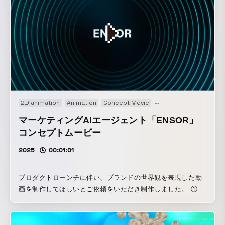
2D animation
Animation
Concept Movie
Motion graphics
Orig
マーケティングAIエージェント「ENSOR」
コンセプトムービー
2025
00:01:01
プロダクトローンチに伴い、ブランドの世界観を表現した動
画を制作してほしいとご依頼をいただき制作しました。 ①新
規ブランドとしての世界観を表現し、視聴者を一瞬で引き込
む「勢い」と「没入感」のある映像体験。 ②ローンチ時に必
須となる「何ができるプロダクトなのか」という機能紹介。