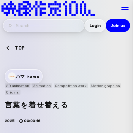
Login
Join us
TOP
ハマ
hama
2D animation
Animation
Competition work
Motion graphics
Original
言葉を着せ替える
2025
00:00:16