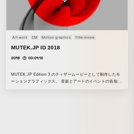
Instagram https://www.instagram.com/bekataro/ ---------------
-----------------------------------
Art work
CM
Motion graphics
Title movie
MUTEK.JP ID 2018
2018
00:01:12
MUTEK.JP Edition 3 のティザームービーとして制作したモ
ーショングラフィックス。 音楽とアートのイベントの告知と
して、ティザームービーでもオーディオビジュアルパフォー
マンスやメディアアートのインスタレーションの共通言語的
プログラミングソフトとなりつつある”TouchDesigner”を使用
してグラフィック素材を生成しました。 平面グラフィックで
展開しているイメージに合わせた多層的なラインと色彩がデ
ィレイしてゆくジェネレイティブプログラムを制作。 そのプ
ログラムをインタラクティブに操作して無限に生み出されて