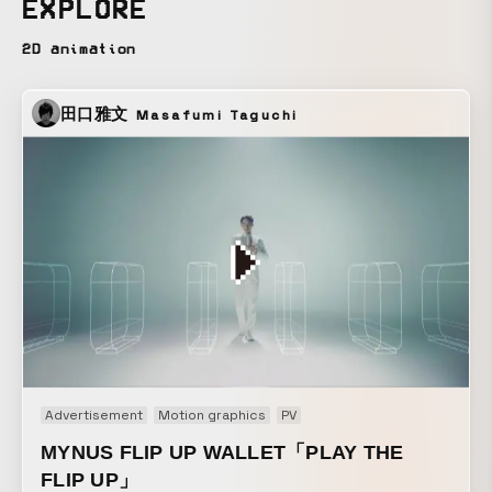
EXPLORE
す。 After Effectsによる2Dモーショングラフィックスと、
Blenderによる物理演算シミュレーションを組み合わせた表現
2D animation
を取り入れるなど、 制作手法においても新たなアプローチに
挑戦することで「シナジー」を体現しました。
田口雅文
Masafumi Taguchi
Advertisement
Motion graphics
PV
MYNUS FLIP UP WALLET「PLAY THE
FLIP UP」