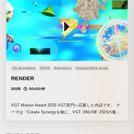
これらを「50：50」の比率で融合させた動画を制作させてい
ただきました。
2D animation
3DCG
Animation
Competition work
Motion grap
RENDER
2025
00:00:16
VGT Motion Award 2025 VGT部門へ応募した作品です。 テ
ーマは「Create Synergyを軸に、VGT ONLINE 2025の魅力
を伝えるプロモーション映像を制作」 イベント開催を待つ
人々の期待感と、クリエイターがレンダリング完了を待つ瞬
間のワクワク感をリンクさせることをコンセプトにしていま