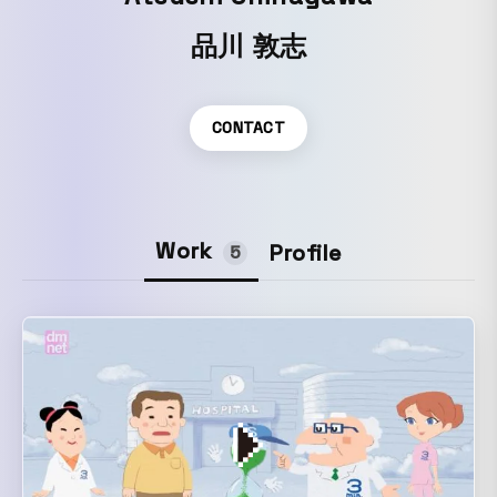
品川 敦志
CONTACT
Work
Profile
5