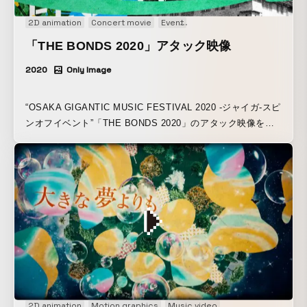
2D animation
Concert movie
Event
Live opening animation
Mo
「THE BONDS 2020」アタック映像
2020
Only Image
“OSAKA GIGANTIC MUSIC FESTIVAL 2020 -ジャイガ-スピ
ンオフイベント”「THE BONDS 2020」のアタック映像を制
作させて頂きました。
2D animation
Motion graphics
Music video