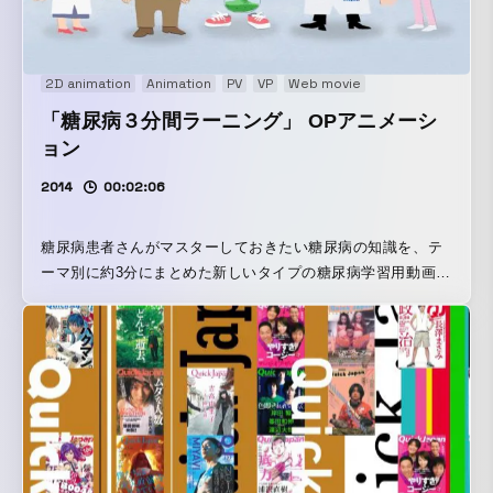
2D animation
Animation
PV
VP
Web movie
「糖尿病３分間ラーニング」 OPアニメーシ
ョン
2014
00:02:06
糖尿病患者さんがマスターしておきたい糖尿病の知識を、テ
ーマ別に約3分にまとめた新しいタイプの糖尿病学習用動画
「糖尿病3分間ラーニング」。そのOPアニメーションを制作
させて頂きました。 病気のことを学ぶというと難しそうな
ど、ちょっととっつきにくそうなイメージがあるかと思いま
すが それを少しでも払拭出来るよう、登場キャラクターの個
性的な性格や世界観を、親しみやすく演出させて頂きまし
た。 『映文連アワード2015』にて企画奨励賞 を受賞しまし
た。関係者各位に感謝致します。