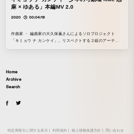
麻 × ゆある」本編MV 2.0
2020
00:04:18
作曲家 ・ 編曲家の大久保薫さんによるソロプロジェクト
「キミョウ ナ カンケイ」。リスペクトする２組のアーティ
ストを迎えて、新たな映像と音楽をプロデュースしていま
す。作詞担当の大森靖子さんが紡ぎ出す壮大なストーリー
を、イラスト担当の青柳カヲルさんが繊細かつ情熱的なタッ
チで描いてくれています。 退廃的な近未来世界を生きる少年
Home
の心の葛藤を、激しく、そして繊細に演出させて頂きまし
Archive
た。
Search
特定商取引に関する表示
利用規約
個人情報保護方針
問い合わせ