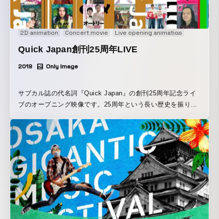
2D animation
Concert movie
Live opening animation
Motion gr
Quick Japan創刊25周年LIVE
2019
Only Image
サブカル誌の代名詞『Quick Japan』の創刊25周年記念ライ
ブのオープニング映像です。25周年という長い歴史を振り返
りつつ、ビジュアルとしてのサブカルのイメージ、そして
QuickJapanらしさをタイポグラフィと歴代の表紙を組み合わ
せて追求しました。