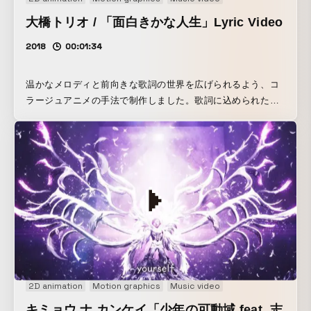
大橋トリオ / 「面白きかな人生」Lyric Video
2018
00:01:34
温かなメロディと前向きな歌詞の世界を広げられるよう、コ
ラージュアニメの手法で制作しました。歌詞に込められた想
いを感覚的なグラフィックで表現しています。
2D animation
Motion graphics
Music video
キミョウ ナ カンケイ「少年の可動域 feat. 志